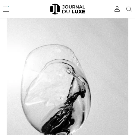
Accèder
directement
Menu
Mon
Rec
au
compte
contenu