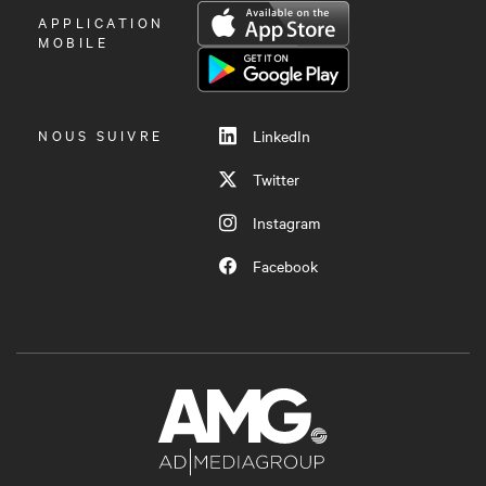
OUVRIR
APPLICATION
LE
MOBILE
MENU
NOUS SUIVRE
LinkedIn
Twitter
Instagram
Facebook