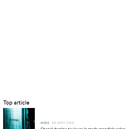
Top article
MODE
06 AOÛT 2026
Chanel domine toujours la mode mondiale selon