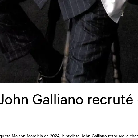
John Galliano recruté 
r quitté Maison Margiela en 2024, le styliste John Galliano retrouve le c