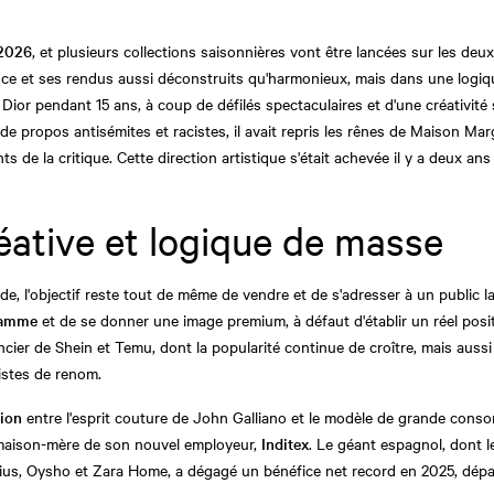
 2026
, et plusieurs collections saisonnières vont être lancées sur les de
nce et ses rendus aussi déconstruits qu'harmonieux, mais dans une logi
 Dior pendant 15 ans, à coup de défilés spectaculaires et d'une créativité 
de propos antisémites et racistes, il avait repris les rênes de Maison Ma
nts de la critique. Cette direction artistique s'était achevée il y a deux 
éative et logique de masse
, l'objectif reste tout de même de vendre et de s'adresser à un public l
gamme
et de se donner une image premium, à défaut d'établir un réel po
encier de Shein et Temu, dont la popularité continue de croître, mais auss
istes de renom.
tion
entre l'esprit couture de John Galliano et le modèle de grande cons
 maison-mère de son nouvel employeur,
Inditex
. Le géant espagnol, dont l
ius, Oysho et Zara Home, a dégagé un bénéfice net record en 2025, dépass