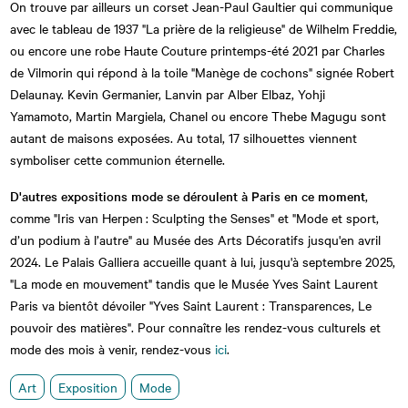
On trouve par ailleurs un corset Jean-Paul Gaultier qui communique
avec le tableau de 1937 "La prière de la religieuse" de Wilhelm Freddie,
ou encore une robe Haute Couture printemps-été 2021 par Charles
de Vilmorin qui répond à la toile "Manège de cochons" signée Robert
Delaunay. Kevin Germanier, Lanvin par Alber Elbaz, Yohji
Yamamoto, Martin Margiela, Chanel ou encore Thebe Magugu sont
autant de maisons exposées. Au total, 17 silhouettes viennent
symboliser cette communion éternelle.
D'autres expositions mode se déroulent à Paris en ce moment
,
comme "Iris van Herpen : Sculpting the Senses" et "Mode et sport,
d’un podium à l’autre" au Musée des Arts Décoratifs jusqu'en avril
2024. Le Palais Galliera accueille quant à lui, jusqu'à septembre 2025,
"La mode en mouvement" tandis que le Musée Yves Saint Laurent
Paris va bientôt dévoiler "Yves Saint Laurent : Transparences, Le
pouvoir des matières". Pour connaître les rendez-vous culturels et
mode des mois à venir, rendez-vous
ici
.
Art
Exposition
Mode