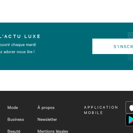
L’ACTU LUXE
ouvrir chaque mardi
S'INSC
z adorer nous lire !
Mode
À propos
OUVRIR
APPLICATION
LE
MOBILE
MENU
Business
Newsletter
Beauté
Mentions légales