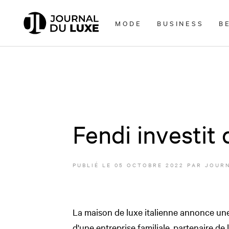
Accèder
directement
MODE
BUSINESS
B
au
contenu
Fendi investit 
PUBLIÉ LE
05 OCTOBRE 2022
PAR JOURN
La maison de luxe italienne annonce une 
d'une entreprise familiale, partenaire de