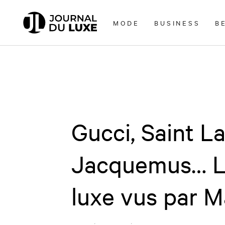
Accèder
directement
MODE
BUSINESS
B
au
contenu
Gucci, Saint La
Jacquemus… La
luxe vus par M