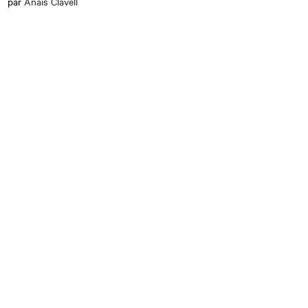
par
Anaïs Clavell