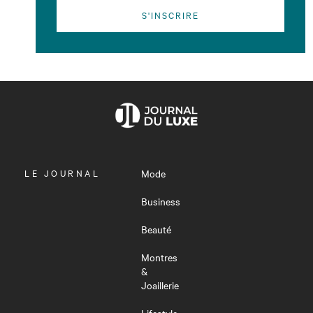
S'INSCRIRE
OUVRIR
LE JOURNAL
Mode
LE
MENU
Business
Beauté
Montres
&
Joaillerie
Lifestyle