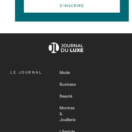
S'INSCRIRE
OUVRIR
LE JOURNAL
Mode
LE
MENU
Business
Beauté
Montres
&
Joaillerie
Lifestyle