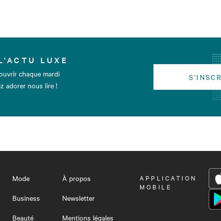
L’ACTU LUXE
ouvrir chaque mardi
S'INSC
z adorer nous lire !
Mode
À propos
OUVRIR
APPLICATION
LE
MOBILE
MENU
Business
Newsletter
Beauté
Mentions légales