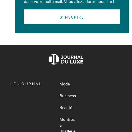
dans votre boîte mail. Vous allez adorer nous lire !
S'INSCRIRE
OUVRIR
LE JOURNAL
Mode
LE
MENU
Business
Beauté
Montres
&
Joaillerie