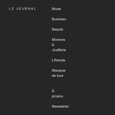
OUVRIR
LE JOURNAL
Mode
LE
MENU
Business
Beauté
Montres
&
Joaillerie
Lifestyle
Marques
de luxe
À
propos
Newsletter