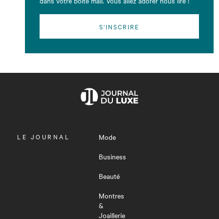
dans votre boîte mail. Vous allez adorer nous lire !
S'INSCRIRE
OUVRIR
LE JOURNAL
Mode
LE
MENU
Business
Beauté
Montres
&
Joaillerie