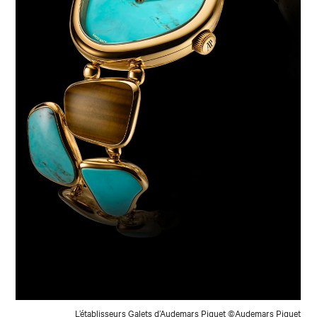
L’établisseurs Galets d’Audemars Piguet ©Audemars Piguet