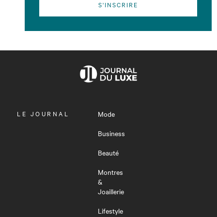
S'INSCRIRE
OUVRIR
LE JOURNAL
Mode
LE
MENU
Business
Beauté
Montres
&
Joaillerie
Lifestyle