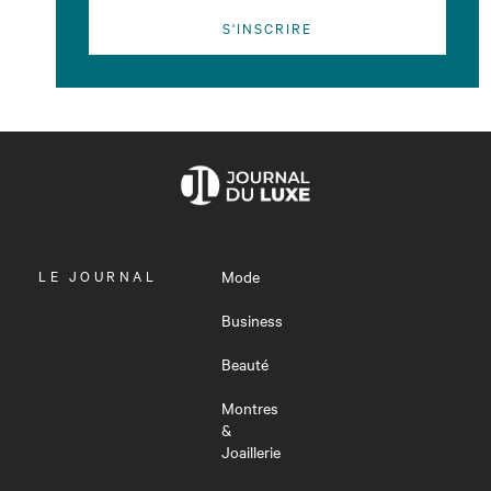
S'INSCRIRE
OUVRIR
LE JOURNAL
Mode
LE
MENU
Business
Beauté
Montres
&
Joaillerie