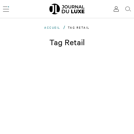
Accèder
directement
Menu
Mon
Rec
au
compte
contenu
ACCUEIL
TAG RETAIL
Tag Retail