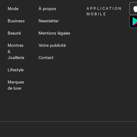
Mode
À propos
OUVRIR
APPLICATION
LE
MOBILE
MENU
Business
Newsletter
Beauté
Mentions légales
Montres
Votre publicité
&
Joaillerie
Contact
Lifestyle
Marques
de luxe