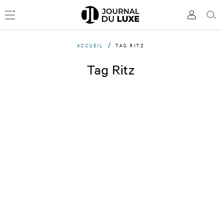
Accèder
directement
Menu
Mon
Rec
au
compte
contenu
ACCUEIL
TAG RITZ
Tag Ritz