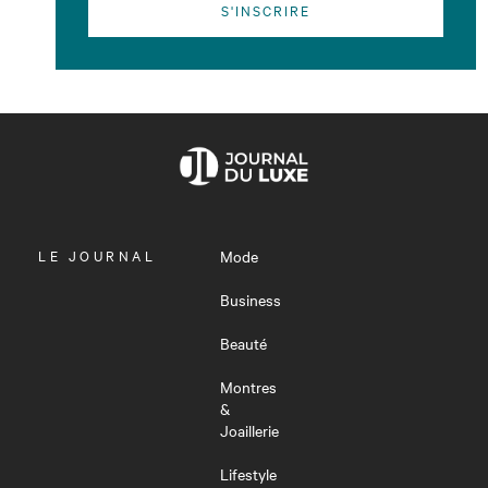
S'INSCRIRE
OUVRIR
LE JOURNAL
Mode
LE
MENU
Business
Beauté
Montres
&
Joaillerie
Lifestyle