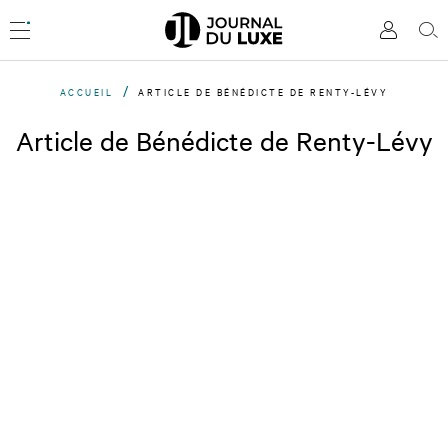
Accèder
directement
Menu
Mon
Rec
au
compte
contenu
ACCUEIL
ARTICLE DE BÉNÉDICTE DE RENTY-LÉVY
Article de Bénédicte de Renty-Lévy