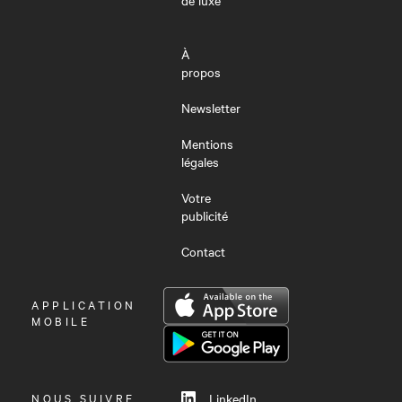
de luxe
À
propos
Newsletter
Mentions
légales
Votre
publicité
Contact
OUVRIR
APPLICATION
LE
MOBILE
MENU
NOUS SUIVRE
LinkedIn