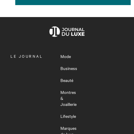
OUVRIR
LE JOURNAL
Mode
LE
MENU
Business
Beauté
Montres
&
Joaillerie
Lifestyle
Marques