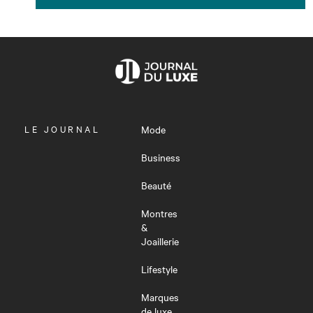
OUVRIR
LE JOURNAL
Mode
LE
MENU
Business
Beauté
Montres
&
Joaillerie
Lifestyle
Marques
de luxe