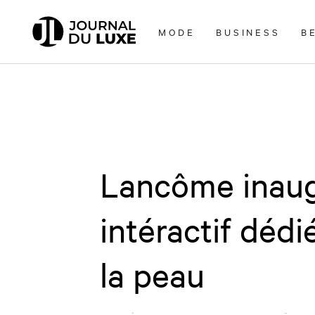
Accèder
directement
MODE
BUSINESS
B
au
contenu
Lancôme inaug
intéractif dédi
la peau