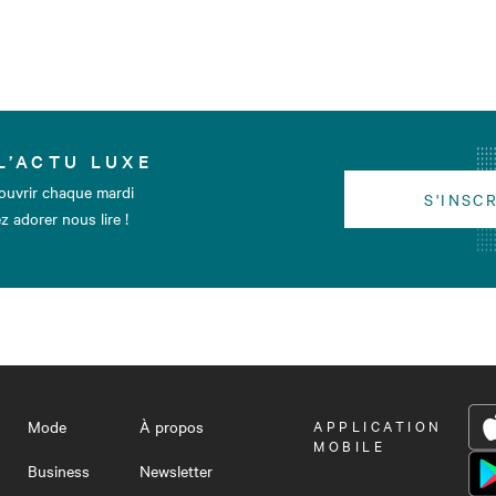
L’ACTU LUXE
ouvrir chaque mardi
S'INSC
z adorer nous lire !
Mode
À propos
OUVRIR
APPLICATION
LE
MOBILE
MENU
Business
Newsletter