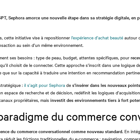
PT, Sephora amorce une nouvelle étape dans sa stratégie digitale, en p
 cette initiative vise à repositionner
l’expérience d’achat beauté
autour d
ansaction au sein d’un même environnement.
ement ses besoins : type de peau, budget, attentes spécifiques, pour
rece
qu’il choisit de le connecter. Cette approche s’inscrit dans une logique de
 que sur la capacité à traduire une intention en recommandation pertine
 stratégique :
il s’agit pour Sephora
de
s’insérer dans les nouveaux points
n espace de recherche et de décision, redéfinit les logiques d’acquisition
canaux propriétaires, mais
investit des environnements tiers à fort pote
paradigme du commerce conv
gence du commerce conversationnel comme nouveau standard.
En intég
ra réduit les frictions traditionnelles du e-commerce : navigation, compar