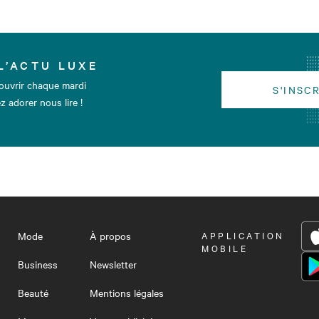
L’ACTU LUXE
ouvrir chaque mardi
S'INSC
z adorer nous lire !
Mode
À propos
OUVRIR
APPLICATION
LE
MOBILE
MENU
Business
Newsletter
Beauté
Mentions légales