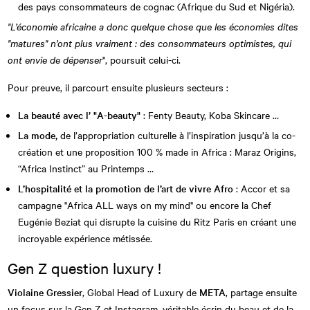
des pays consommateurs de cognac (Afrique du Sud et Nigéria).
"L’économie africaine a donc quelque chose que les économies dites
"matures" n’ont plus vraiment : des consommateurs optimistes, qui
ont envie de dépenser
", poursuit celui-ci.
Pour preuve, il parcourt ensuite plusieurs secteurs :
La beauté avec l’ "A-beauty"
: Fenty Beauty, Koba Skincare …
La mode,
de l’appropriation culturelle à l’inspiration jusqu’à la co-
création et une proposition 100 % made in Africa : Maraz Origins,
“Africa Instinct” au Printemps …
L’hospitalité et la promotion de l’art de vivre Afro
: Accor et sa
campagne "Africa ALL ways on my mind" ou encore la Chef
Eugénie Beziat qui disrupte la cuisine du Ritz Paris en créant une
incroyable expérience métissée.
Gen Z question luxury !
Violaine Gressier
, Global Head of Luxury de
META
, partage ensuite
un focus sur la Gen Z et Instagram, véritable écrin du beau et de la