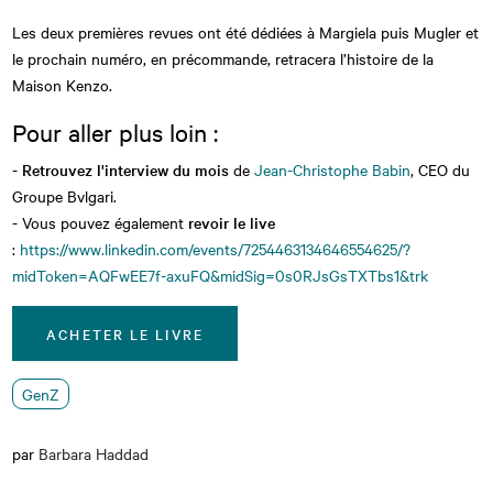
Les deux premières revues ont été dédiées à Margiela puis Mugler et
le prochain numéro, en précommande, retracera l’histoire de la
Maison Kenzo.
Pour aller plus loin :
- Retrouvez l'interview du mois
de
Jean-Christophe Babin
, CEO du
Groupe Bvlgari.
-
Vous pouvez également
revoir le live
:
https://www.linkedin.com/events/7254463134646554625/?
midToken=AQFwEE7f-axuFQ&midSig=0s0RJsGsTXTbs1&trk
ACHETER LE LIVRE
GenZ
par
Barbara Haddad