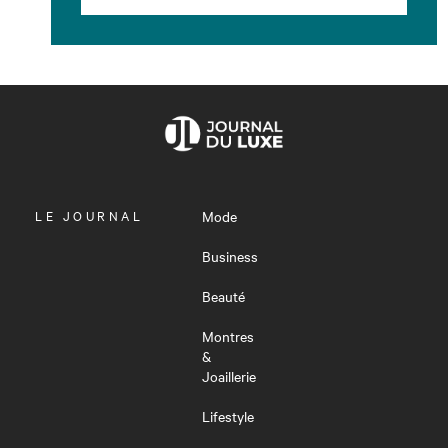
OUVRIR
LE JOURNAL
Mode
LE
MENU
Business
Beauté
Montres
&
Joaillerie
Lifestyle