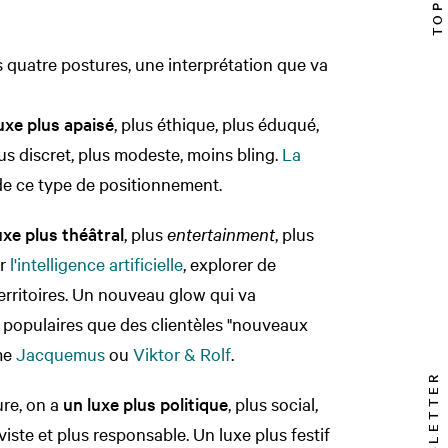
 quatre postures, une interprétation que va
uxe plus apaisé
, plus éthique, plus éduqué,
plus discret, plus modeste, moins bling.
La
e ce type de positionnement.
uxe plus théâtral
, plus
entertainment
, plus
er
l'intelligence artificielle
, explorer de
rritoires. Un nouveau glow qui va
s populaires que des clientèles "nouveaux
me
Jacquemus
ou
Viktor & Rolf
.
NEWSLETTER
ure, on a
un luxe plus politique
, plus social,
viste et plus responsable. Un luxe plus festif