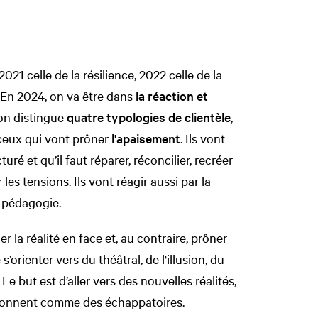
2021 celle de la résilience, 2022 celle de la
 En 2024, on va être dans
la réaction et
 on distingue
quatre typologies de clientèle
,
a ceux qui vont prôner
l'apaisement
. Ils vont
uré et qu’il faut réparer, réconcilier, recréer
les tensions. Ils vont réagir aussi par la
a pédagogie.
Il y a ceux qui vont éviter de regarder la réalité en face et, au contraire, prôner
 s’orienter vers du théâtral, de l'illusion, du
Le but est d’aller vers des nouvelles réalités,
tionnent comme des échappatoires.