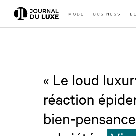
Accèder
directement
MODE
BUSINESS
B
au
contenu
« Le loud luxur
réaction épide
bien-pensance,