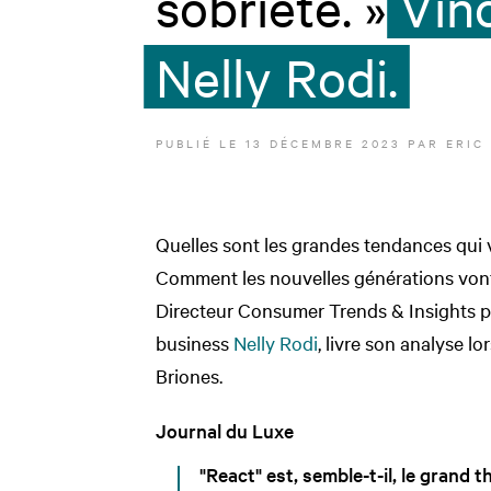
sobriété. »
Vin
Nelly Rodi.
PUBLIÉ LE
13 DÉCEMBRE 2023
PAR
ERIC
Quelles sont les grandes tendances qui 
Comment les nouvelles générations vont
Directeur Consumer Trends & Insights po
business
Nelly Rodi
, livre son analyse l
Briones.
Journal du Luxe
"React" est, semble-t-il, le gran