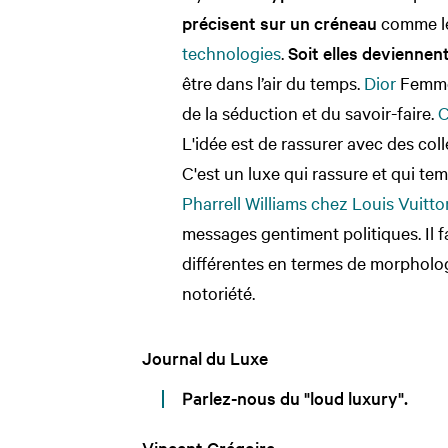
précisent sur un créneau
comme le
technologies
.
Soit elles deviennen
être dans l’air du temps.
Dior
Femme,
de la séduction et du savoir-faire.
C
L'idée est de rassurer avec des colle
C'est un luxe qui rassure et qui te
Pharrell Williams chez Louis Vuitto
messages gentiment politiques. Il f
différentes en termes de morpholog
notoriété.
Journal du Luxe
Parlez-nous du "loud luxury".
Vincent Grégoire