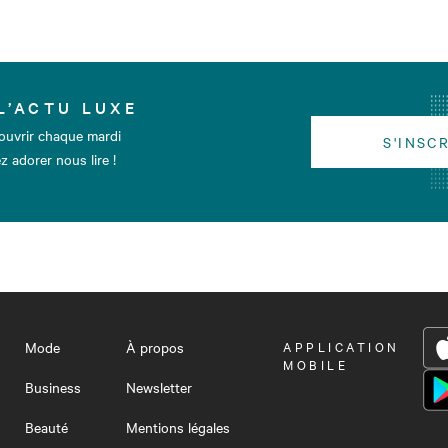
L’ACTU LUXE
ouvrir chaque mardi
S'INSC
z adorer nous lire !
Mode
À propos
OUVRIR
APPLICATION
LE
MOBILE
MENU
Business
Newsletter
Beauté
Mentions légales