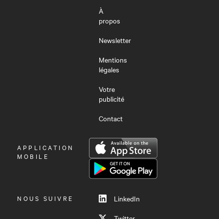
À
propos
Newsletter
Mentions
légales
Votre
publicité
Contact
OUVRIR
APPLICATION
LE
MOBILE
MENU
NOUS SUIVRE
LinkedIn
Twitter