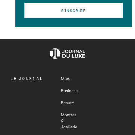
S'INSCRIRE
OUVRIR
LE JOURNAL
Mode
LE
MENU
Business
Beauté
Montres
&
Joaillerie