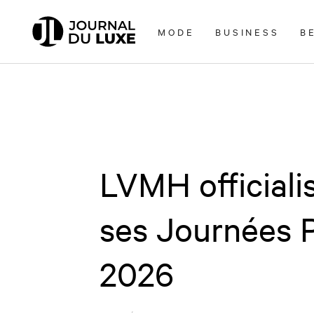
Accèder
directement
MODE
BUSINESS
B
au
contenu
LVMH officialis
ses Journées P
2026