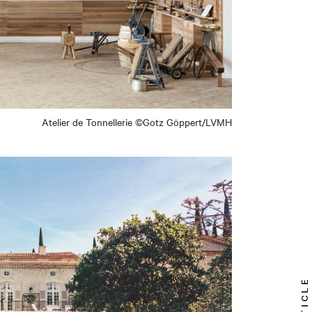
Atelier de Tonnellerie ©Gotz Göppert/LVMH