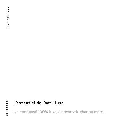
TOP ARTICLE
L’essentiel de l’actu luxe
NEWSLETTER
Un condensé 100% luxe, à découvrir chaque mardi