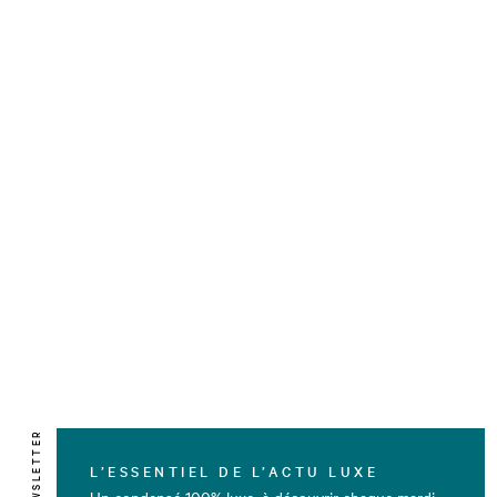
NEWSLETTER
L’ESSENTIEL DE L’ACTU LUXE
Un condensé 100% luxe, à découvrir chaque mardi