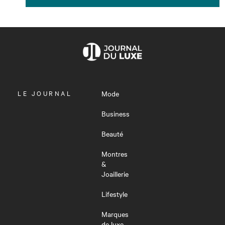
OUVRIR
LE JOURNAL
Mode
LE
MENU
Business
Beauté
Montres
&
Joaillerie
Lifestyle
Marques
de luxe