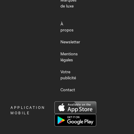
de luxe
À
propos
Newsletter
Mentions
légales
Votre
publicité
Contact
OUVRIR
APPLICATION
LE
MOBILE
MENU