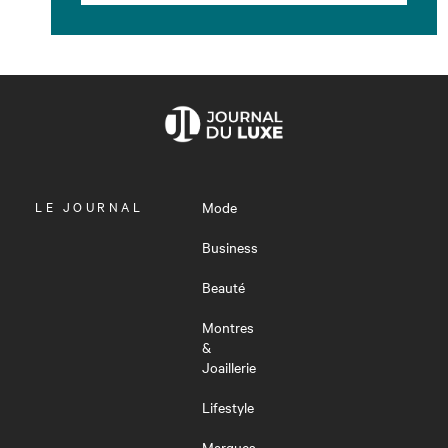
OUVRIR
LE JOURNAL
Mode
LE
MENU
Business
Beauté
Montres
&
Joaillerie
Lifestyle
Marques