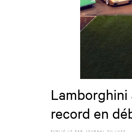
Lamborghini 
record en dé
PUBLIÉ LE
PAR JOURNAL DU LUXE