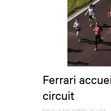
Ferrari accue
circuit
PUBLIÉ LE
PAR JOURNAL DU LUXE