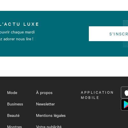
L’ACTU LUXE
ouvrir chaque mardi
S'INSC
z adorer nous lire !
Mode
À propos
OUVRIR
APPLICATION
LE
MOBILE
MENU
Business
Newsletter
Beauté
Mentions légales
Montres
Votre publicité