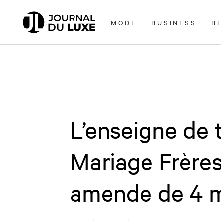
Accèder
directement
MODE
BUSINESS
B
au
contenu
L’enseigne de 
Mariage Frère
amende de 4 mi