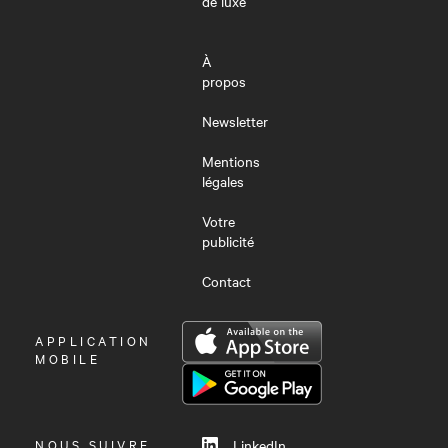
de luxe
À
propos
Newsletter
Mentions
légales
Votre
publicité
Contact
OUVRIR
APPLICATION
LE
MOBILE
MENU
NOUS SUIVRE
LinkedIn