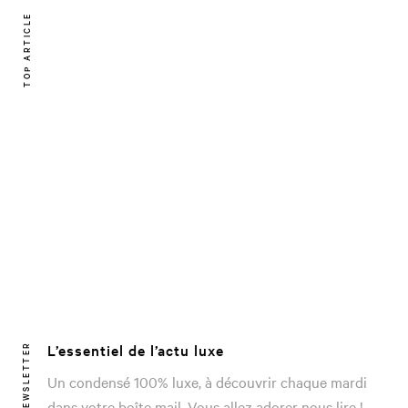
TOP ARTICLE
L’essentiel de l’actu luxe
NEWSLETTER
Un condensé 100% luxe, à découvrir chaque mardi
dans votre boîte mail. Vous allez adorer nous lire !