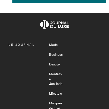
OUVRIR
LE JOURNAL
Mode
LE
MENU
Business
Beauté
Montres
&
Joaillerie
Lifestyle
Marques
de luxe