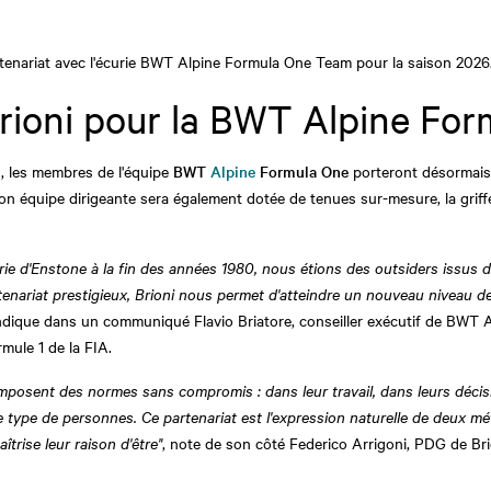
tenariat avec l'écurie BWT Alpine Formula One Team pour la saison 2026
rioni pour la BWT Alpine Fo
n, les membres de l'équipe
BWT
Alpine
Formula One
porteront désormais 
on équipe dirigeante sera également dotée de tenues sur-mesure, la griff
curie d'Enstone à la fin des années 1980, nous étions des outsiders issu
tenariat prestigieux, Brioni nous permet d'atteindre un nouveau niveau de
indique dans un communiqué Flavio Briatore, conseiller exécutif de BWT
ule 1 de la FIA.
'imposent des normes sans compromis : dans leur travail, dans leurs décis
type de personnes. Ce partenariat est l'expression naturelle de deux méti
îtrise leur raison d'être"
, note de son côté Federico Arrigoni, PDG de Bri