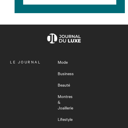
OUVRIR
LE JOURNAL
Mode
LE
MENU
Business
Beauté
Montres
&
Joaillerie
Lifestyle