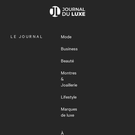
OUVRIR
LE JOURNAL
Mode
LE
MENU
Business
Beauté
Montres
&
Joaillerie
Lifestyle
Marques
de luxe
À