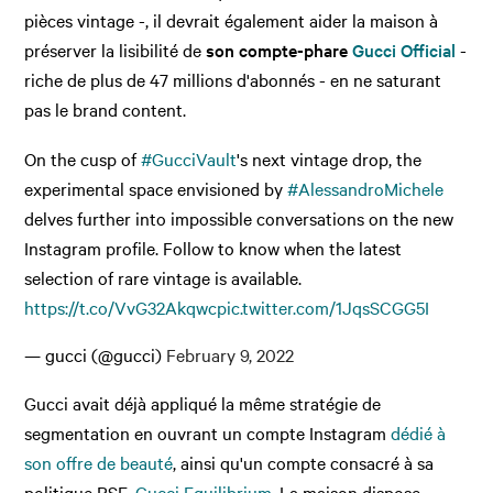
pièces vintage -, il devrait également aider la maison à
préserver la lisibilité de
son compte-phare
Gucci Official
-
riche de plus de 47 millions d'abonnés - en ne saturant
pas le brand content.
On the cusp of
#GucciVault
's next vintage drop, the
experimental space envisioned by
#AlessandroMichele
delves further into impossible conversations on the new
Instagram profile. Follow to know when the latest
selection of rare vintage is available.
https://t.co/VvG32Akqwc
pic.twitter.com/1JqsSCGG5I
— gucci (@gucci)
February 9, 2022
Gucci avait déjà appliqué la même stratégie de
segmentation en ouvrant un compte Instagram
dédié à
son offre de beauté
, ainsi qu'un compte consacré à sa
politique RSE,
Gucci Equilibrium
. La maison dispose