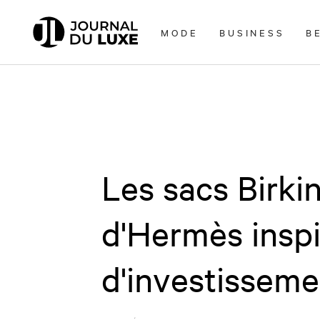
Accèder
directement
MODE
BUSINESS
B
au
contenu
Les sacs Birkin
d'Hermès inspi
d'investisseme