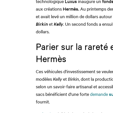
technologique
Luxus
inaugure un
fonds
aux créations
Hermès.
Au printemps dern
et avait levé un million de dollars autou
Birkin
et
Kelly
.
Un second fonds a ensuite
dollars.
Parier sur la rareté e
Hermès
Ces véhicules d'investissement se veulent
modèles
Kelly
et
Birkin
, dont la producti
selon un savoir-faire artisanal et accessib
sacs bénéficient d'une forte
demande
s
fournit.