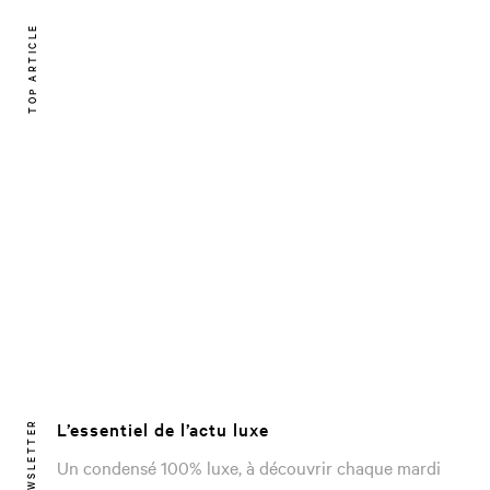
TOP ARTICLE
L’essentiel de l’actu luxe
NEWSLETTER
Un condensé 100% luxe, à découvrir chaque mardi