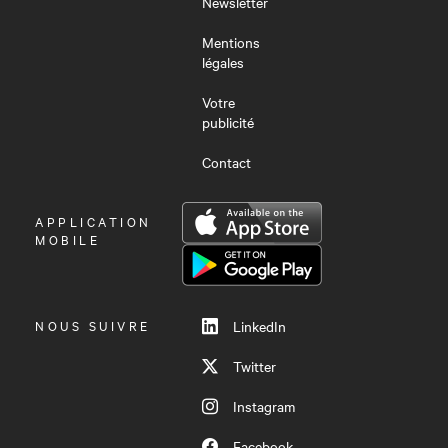
Newsletter
Mentions
légales
Votre
publicité
Contact
OUVRIR
APPLICATION
LE
MOBILE
MENU
NOUS SUIVRE
LinkedIn
Twitter
Instagram
Facebook