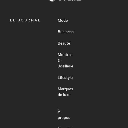
OUVRIR
LE JOURNAL
Mode
LE
MENU
Business
Beauté
Montres
&
Joaillerie
Lifestyle
Marques
de luxe
À
propos