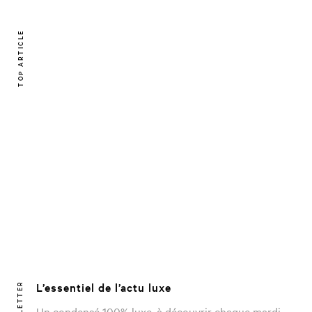
TOP ARTICLE
L’essentiel de l’actu luxe
NEWSLETTER
Un condensé 100% luxe, à découvrir chaque mardi