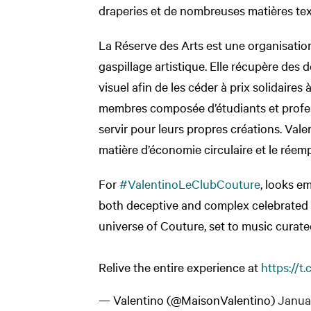
draperies et de nombreuses matières tex
La Réserve des Arts est une organisatio
gaspillage artistique. Elle récupère des
visuel afin de les céder à prix solidair
membres composée d’étudiants et profess
servir pour leurs propres créations. Val
matière d’économie circulaire et le réem
For
#ValentinoLeClubCouture
, looks e
both deceptive and complex celebrated t
universe of Couture, set to music curat
Relive the entire experience at
https://t
— Valentino (@MaisonValentino)
Janua