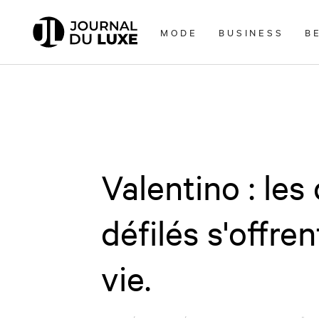
Accèder
directement
MODE
BUSINESS
B
au
contenu
Valentino : les
défilés s'offr
vie.