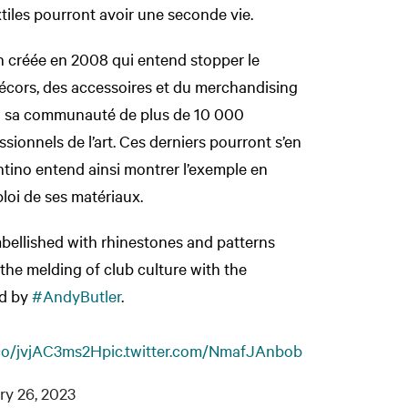
tiles pourront avoir une seconde vie.
n créée en 2008 qui entend stopper le
 décors, des accessoires et du merchandising
es à sa communauté de plus de 10 000
ionnels de l’art. Ces derniers pourront s’en
entino entend ainsi montrer l’exemple en
ploi de ses matériaux.
mbellished with rhinestones and patterns
he melding of club culture with the
ed by
#AndyButler
.​
.co/jvjAC3ms2H
pic.twitter.com/NmafJAnbob
ry 26, 2023